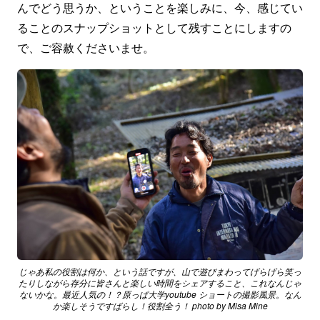
んでどう思うか、ということを楽しみに、今、感じてい
ることのスナップショットとして残すことにしますの
で、ご容赦くださいませ。
じゃあ私の役割は何か、という話ですが、山で遊びまわってげらげら笑っ
たりしながら存分に皆さんと楽しい時間をシェアすること、これなんじゃ
ないかな。最近人気の！？原っぱ大学youtube ショートの撮影風景。なん
か楽しそうですばらし！役割全う！ photo by Misa Mine