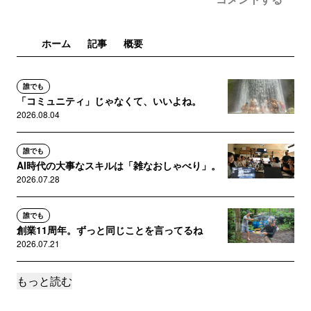
ホーム
記事
概要
誰でも
「コミュニティ」じゃなくて、いいよね。
2026.08.04
誰でも
AI時代の大事なスキルは「雑なおしゃべり」。
2026.07.28
誰でも
創業11周年。ずっと同じことを言ってるね
2026.07.21
もっと読む
誰でも
ソウルへ。15年ぶりの海外で感じた世界の小さ
さ。