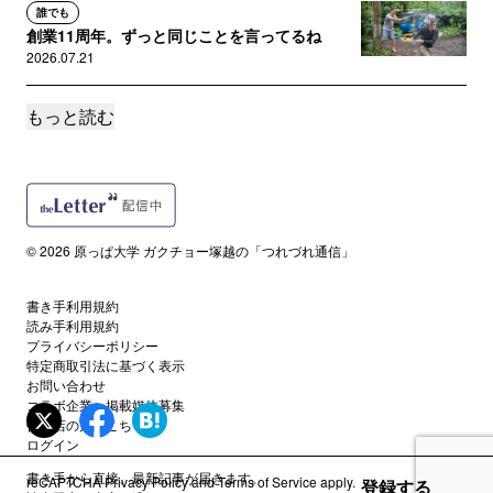
誰でも
創業11周年。ずっと同じことを言ってるね
2026.07.21
もっと読む
誰でも
ソウルへ。15年ぶりの海外で感じた世界の小さ
さ。
2026.07.14
誰でも
© 2026 原っぱ大学 ガクチョー塚越の「つれづれ通信」
すごいものが、すごくない世界へようこそ。
2026.07.07
書き手利用規約
読み手利用規約
誰でも
プライバシーポリシー
「急に具合が悪くなる」の眼差しについて。
特定商取引法に基づく表示
お問い合わせ
2026.06.30
コラボ企業・掲載媒体募集
代理店の方はこちら
ログイン
誰でも
2026年。今こそ、「余」を復権しよう。
書き手から直接、最新記事が届きます。
reCAPTCHA
Privacy Policy
and
Terms of Service
apply.
登録する
2026.06.23